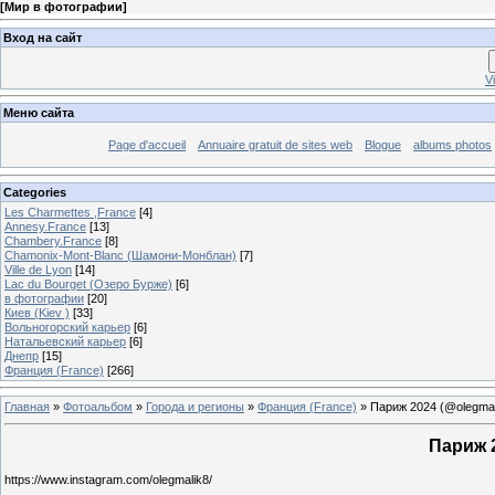
[
Мир в фотографии
]
Вход на сайт
V
Меню сайта
Page d'accueil
Annuaire gratuit de sites web
Blogue
albums photos
Categories
Les Charmettes ,France
[4]
Annesy.France
[13]
Chambery.France
[8]
Chamonix-Mont-Blanc (Шамони-Монблан)
[7]
Ville de Lyon
[14]
Lac du Bourget (Озеро Бурже)
[6]
в фотографии
[20]
Киев (Kiev )
[33]
Вольногорский карьер
[6]
Натальевский карьер
[6]
Днепр
[15]
Франция (France)
[266]
Главная
»
Фотоальбом
»
Города и регионы
»
Франция (France)
» Париж 2024 (@olegmal
Париж 2
https://www.instagram.com/olegmalik8/