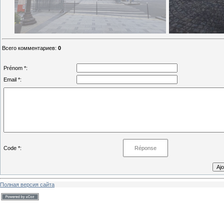
Всего комментариев
:
0
Prénom *:
Email *:
Code *:
Полная версия сайта