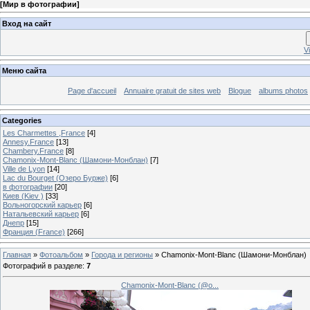
[
Мир в фотографии
]
Вход на сайт
V
Меню сайта
Page d'accueil
Annuaire gratuit de sites web
Blogue
albums photos
Categories
Les Charmettes ,France
[4]
Annesy.France
[13]
Chambery.France
[8]
Chamonix-Mont-Blanc (Шамони-Монблан)
[7]
Ville de Lyon
[14]
Lac du Bourget (Озеро Бурже)
[6]
в фотографии
[20]
Киев (Kiev )
[33]
Вольногорский карьер
[6]
Натальевский карьер
[6]
Днепр
[15]
Франция (France)
[266]
Главная
»
Фотоальбом
»
Города и регионы
» Chamonix-Mont-Blanc (Шамони-Монблан)
Фотографий в разделе
:
7
Chamonix-Mont-Blanc (@o...