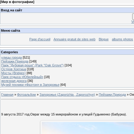
[
Мир в фотографии
]
Вход на сайт
V
Меню сайта
Page d'accueil
Annuaire gratuit de sites web
Blogue
albums photos
Categories
улицы города
[521]
Пейзажи.Природа
[149]
Парк "Дубовая роща" (Park "Oak Grove")
[104]
Остров Хортица
[118]
Мосты (Bridges)
[88]
Парк отдыха «Юбилейный»
[18]
железная дорога
[36]
Музей техники «Фаэтон» в Запорожье
[64]
Главная
»
Фотоальбом
»
Запорожье (Zaporizhia , Zaporozhye)
»
Пейзажи.Природа
» Ов
9 августа 2017 год.Овраг между 15 микрорайоном и улицей Гудыменко (Бабурка).