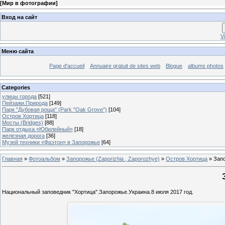
[
Мир в фотографии
]
Вход на сайт
V
Меню сайта
Page d'accueil
Annuaire gratuit de sites web
Blogue
albums photos
Categories
улицы города
[521]
Пейзажи.Природа
[149]
Парк "Дубовая роща" (Park "Oak Grove")
[104]
Остров Хортица
[118]
Мосты (Bridges)
[88]
Парк отдыха «Юбилейный»
[18]
железная дорога
[36]
Музей техники «Фаэтон» в Запорожье
[64]
Главная
»
Фотоальбом
»
Запорожье (Zaporizhia , Zaporozhye)
»
Остров Хортица
» Зап
Национальный заповедник "Хортица".Запорожье.Украина.8 июля 2017 год.