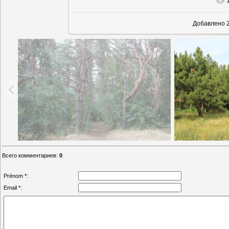
В реально
Добавлено
2
Всего комментариев
:
0
Prénom *:
Email *: