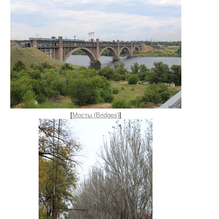
[
Мосты (Bridges)
]