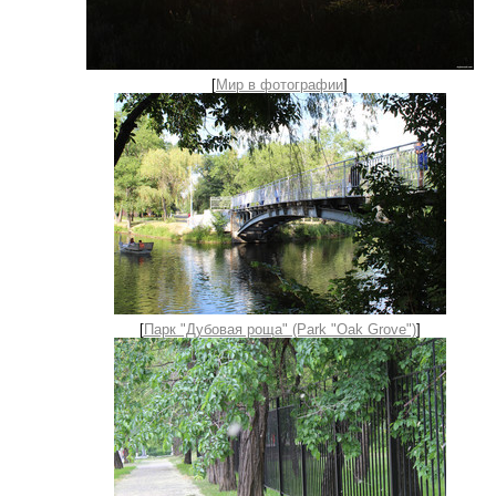
[
Мир в фотографии
]
[
Парк "Дубовая роща" (Park "Oak Grove")
]