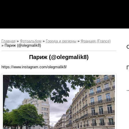
Главная
»
Фотоальбом
»
Города и регионы
»
Франция (France)
» Париж (@olegmalik8)
Париж (@olegmalik8)
https://www.instagram.com/olegmalik8/
.