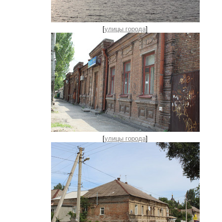
[
улицы города
]
[
улицы города
]