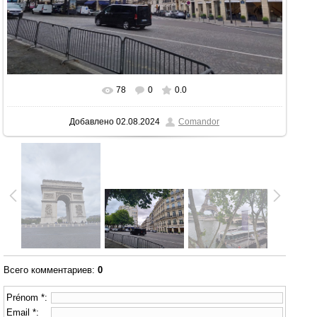
78
0
0.0
В реальном размере
1280x964
/ 345.3Kb
Добавлено
02.08.2024
Comandor
Всего комментариев
:
0
Prénom *:
Email *: