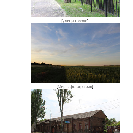
[
улицы города
]
[
Мир в фотографии
]