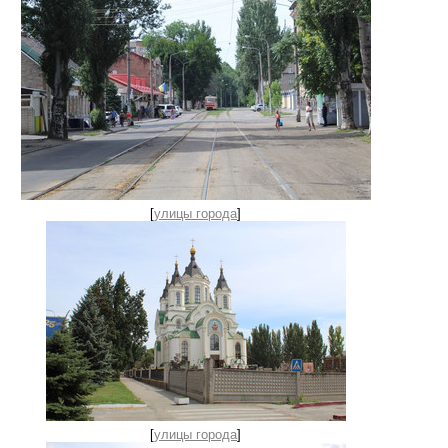
[
улицы города
]
[
улицы города
]