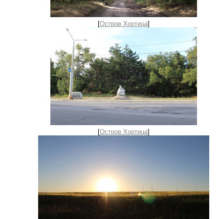
[
Остров Хортица
]
[
Остров Хортица
]