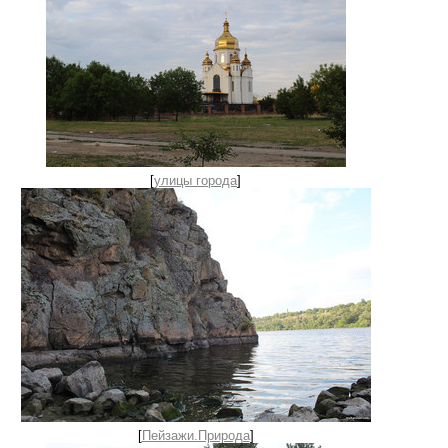
[
улицы города
]
[
Пейзажи.Природа
]