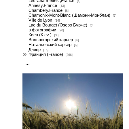
Les Charmettes ,France
[4]
Annesy.France
[13]
Chambery.France
[8]
Chamonix-Mont-Blanc (Шамони-Монблан)
[7]
Ville de Lyon
[14]
Lac du Bourget (Озеро Бурже)
[6]
в фотографии
[20]
Киев (Kiev )
[33]
Вольногорский карьер
[6]
Натальевский карьер
[6]
Днепр
[15]
Франция (France)
[266]
...