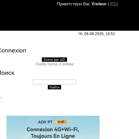
Приветствую Вас
Visiteur
|
RSS
Чт, 06.08.2026, 19:51
Connexion
Entrer par uID
Vieille forme d`entrée
Поиск
..