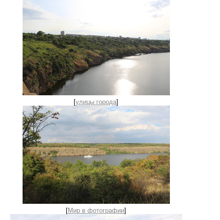
[
улицы города
]
[
Мир в фотографии
]