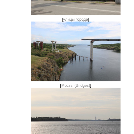
[
улицы города
]
[
Мосты (Bridges)
]