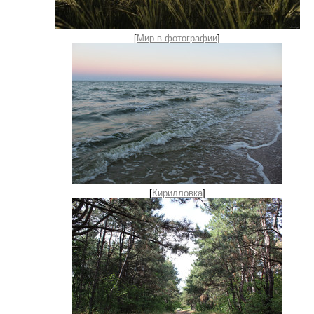
[
Мир в фотографии
]
[
Кирилловка
]