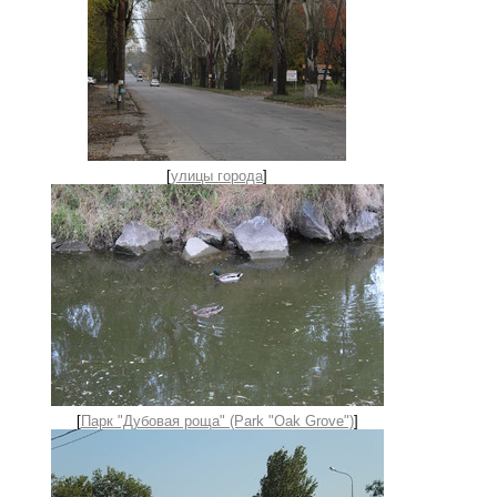
[
улицы города
]
[
Парк "Дубовая роща" (Park "Oak Grove")
]