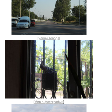
[
улицы города
]
[
Мир в фотографии
]