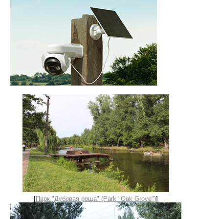
[
Парк "Дубовая роща" (Park "Oak Grove")
]