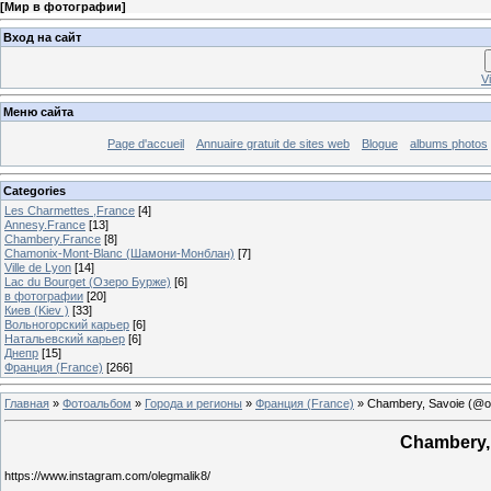
[
Мир в фотографии
]
Вход на сайт
V
Меню сайта
Page d'accueil
Annuaire gratuit de sites web
Blogue
albums photos
Categories
Les Charmettes ,France
[4]
Annesy.France
[13]
Chambery.France
[8]
Chamonix-Mont-Blanc (Шамони-Монблан)
[7]
Ville de Lyon
[14]
Lac du Bourget (Озеро Бурже)
[6]
в фотографии
[20]
Киев (Kiev )
[33]
Вольногорский карьер
[6]
Натальевский карьер
[6]
Днепр
[15]
Франция (France)
[266]
Главная
»
Фотоальбом
»
Города и регионы
»
Франция (France)
» Chambery, Savoie (@o
Chambery,
https://www.instagram.com/olegmalik8/