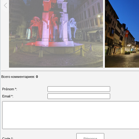
Всего комментариев
:
0
Prénom *:
Email *:
Code *: