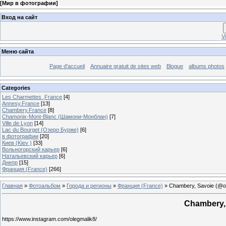
[
Мир в фотографии
]
Вход на сайт
V
Меню сайта
Page d'accueil
Annuaire gratuit de sites web
Blogue
albums photos
Categories
Les Charmettes ,France
[4]
Annesy.France
[13]
Chambery.France
[8]
Chamonix-Mont-Blanc (Шамони-Монблан)
[7]
Ville de Lyon
[14]
Lac du Bourget (Озеро Бурже)
[6]
в фотографии
[20]
Киев (Kiev )
[33]
Вольногорский карьер
[6]
Натальевский карьер
[6]
Днепр
[15]
Франция (France)
[266]
Главная
»
Фотоальбом
»
Города и регионы
»
Франция (France)
» Chambery, Savoie (@o
Chambery,
https://www.instagram.com/olegmalik8/