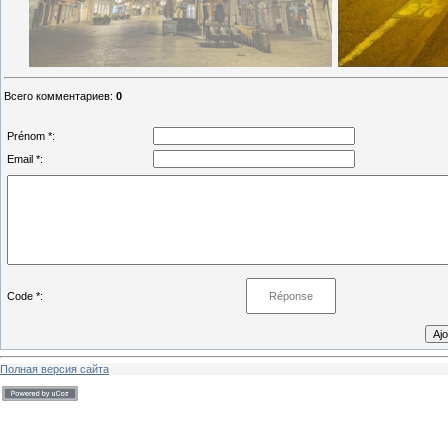
Всего комментариев
:
0
Prénom *:
Email *:
Code *:
Полная версия сайта