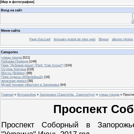
[
Мир в фотографии
]
Вход на сайт
V
Меню сайта
Page d'accueil
Annuaire gratuit de sites web
Blogue
albums photos
Categories
улицы города
[521]
Пейзажи.Природа
[149]
Парк "Дубовая роща" (Park "Oak Grove")
[104]
Остров Хортица
[118]
Мосты (Bridges)
[88]
Парк отдыха «Юбилейный»
[18]
железная дорога
[36]
Музей техники «Фаэтон» в Запорожье
[64]
Главная
»
Фотоальбом
»
Запорожье (Zaporizhia , Zaporozhye)
»
улицы города
» Проспе
Проспект Со
Проспект Соборный в Запорожье
"Украина".Июнь 2017 год.