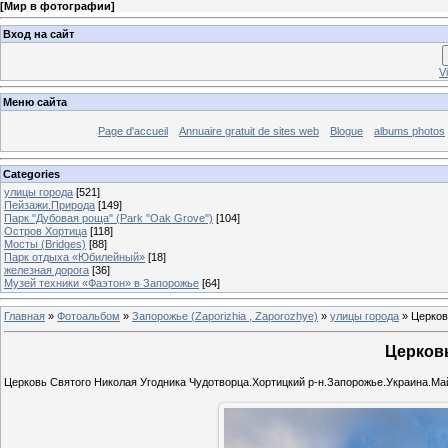
[
Мир в фотографии
]
Вход на сайт
V
Меню сайта
Page d'accueil
Annuaire gratuit de sites web
Blogue
albums photos
Categories
улицы города
[521]
Пейзажи.Природа
[149]
Парк "Дубовая роща" (Park "Oak Grove")
[104]
Остров Хортица
[118]
Мосты (Bridges)
[88]
Парк отдыха «Юбилейный»
[18]
железная дорога
[36]
Музей техники «Фаэтон» в Запорожье
[64]
Главная
»
Фотоальбом
»
Запорожье (Zaporizhia , Zaporozhye)
»
улицы города
» Церков
Церков
Церковь Святого Николая Угодника Чудотворца.Хортицкий р-н.Запорожье.Украина.Май