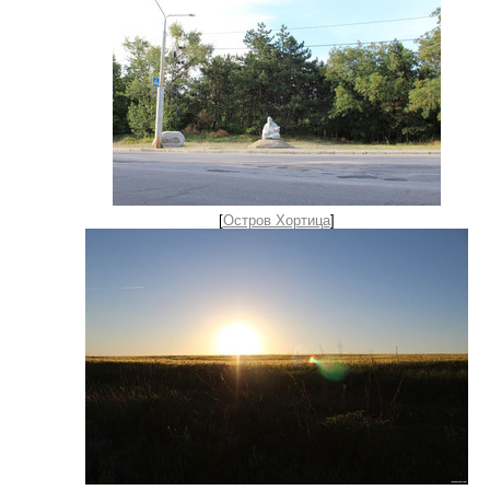
[
Остров Хортица
]