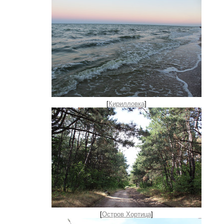
[
Кирилловка
]
[
Остров Хортица
]