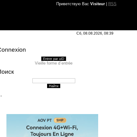
Приветствую Вас
Visiteur
|
RSS
Сб, 08.08.2026, 08:39
Connexion
Entrer par uID
Vieille forme d`entrée
Поиск
..