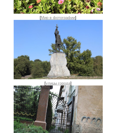
[
Мир в фотографии
]
[
улицы города
]