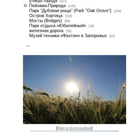
улицы города
[521]
Пейзажи.Природа
[149]
Парк "Дубовая роща" (Park "Oak Grove")
[104]
Остров Хортица
[118]
Мосты (Bridges)
[88]
Парк отдыха «Юбилейный»
[18]
железная дорога
[36]
Музей техники «Фаэтон» в Запорожье
[64]
...
[
Мир в фотографии
]