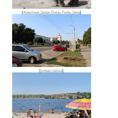
[
Животные.Звери.Птицы.Рыбы.Змеи
]
[
улицы города
]