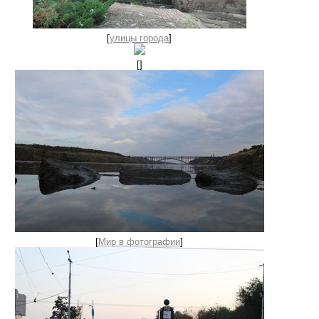
[
улицы города
]
[
]
[
Мир в фотографии
]