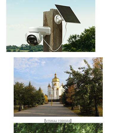
[
улицы города
]