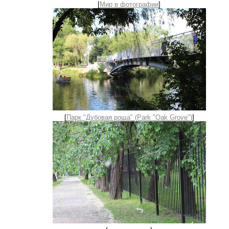
[
Мир в фотографии
]
[
Парк "Дубовая роща" (Park "Oak Grove")
]