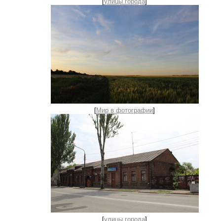
[
улицы города
]
[
Мир в фотографии
]
[
улицы города
]