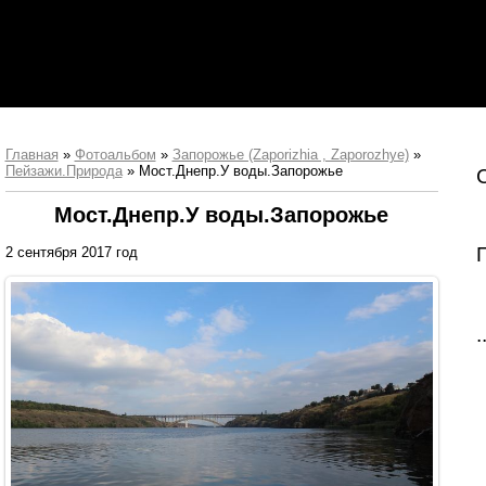
Главная
»
Фотоальбом
»
Запорожье (Zaporizhia , Zaporozhye)
»
Пейзажи.Природа
» Мост.Днепр.У воды.Запорожье
Мост.Днепр.У воды.Запорожье
2 сентября 2017 год
.