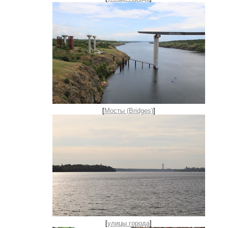
[
Мосты (Bridges)
]
[
улицы города
]