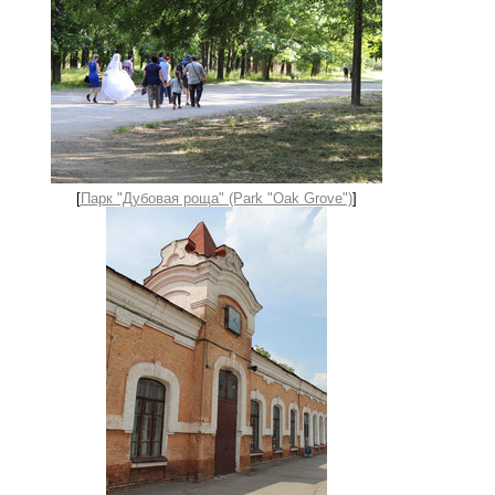
[
Парк "Дубовая роща" (Park "Oak Grove")
]