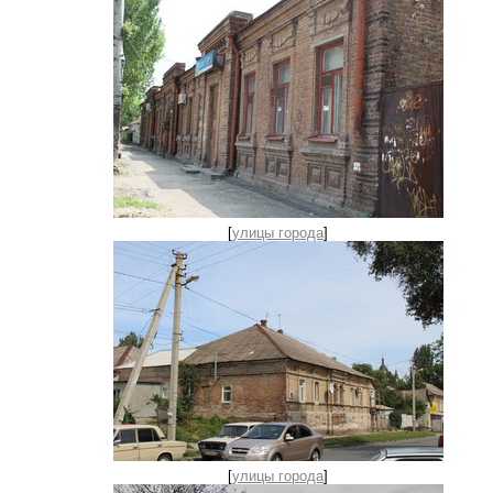
[
улицы города
]
[
улицы города
]