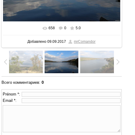
658
0
5.0
В реальном размере
2592x1728
/ 345.8Kb
Добавлено
09.09.2017
mrComandor
Всего комментариев
:
0
Prénom *:
Email *: