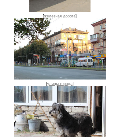
[
железная дорога
]
[
улицы города
]