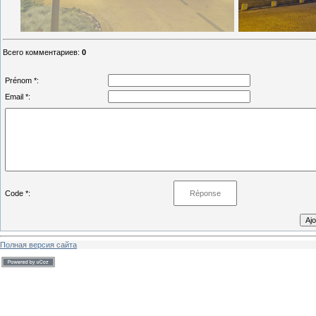
Всего комментариев
:
0
Prénom *:
Email *:
Code *:
Полная версия сайта