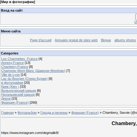
[
Мир в фотографии
]
Вход на сайт
V
Меню сайта
Page d'accueil
Annuaire gratuit de sites web
Blogue
albums photos
Categories
Les Charmettes ,France
[4]
Annesy.France
[13]
Chambery.France
[8]
Chamonix-Mont-Blanc (Шамони-Монблан)
[7]
Ville de Lyon
[14]
Lac du Bourget (Озеро Бурже)
[6]
в фотографии
[20]
Киев (Kiev )
[33]
Вольногорский карьер
[6]
Натальевский карьер
[6]
Днепр
[15]
Франция (France)
[266]
Главная
»
Фотоальбом
»
Города и регионы
»
Франция (France)
» Chambery, Savoie (@o
Chambery,
https://www.instagram.com/olegmalik8/